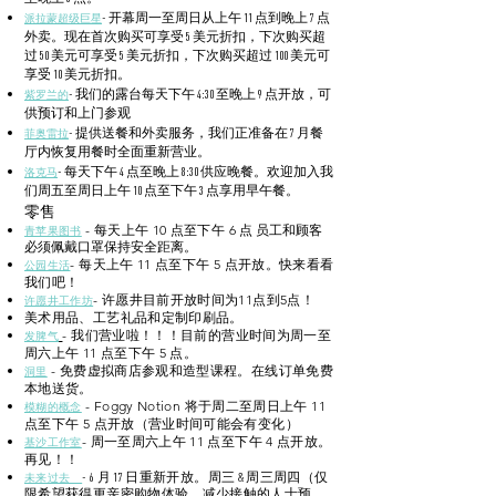
派拉蒙超级巨星
- 开幕
周一至周日
从上午 11 点到晚上 7 点
外卖。
现在首次购买可享受 5 美元折扣，下次购买超
过 50 美元可享受 5 美元折扣，下次购买超过 100 美元可
享受 10 美元折扣。
紫罗兰的
- 我们的露台每天下午 4:30 至晚上 9 点开放，可
供预订和上门参观
菲奥雷拉
- 提供送餐和外卖服务，我们正准备在 7 月餐
厅内恢复用餐时全面重新营业。
洛克马
- 每天下午 4 点至晚上 8:30 供应晚餐。欢迎加入我
们周五至周日上午 10 点至下午 3 点享用早午餐。
零售
- 每天上午 10 点至下午 6 点
青苹果图书
员工和顾客
必须佩戴口罩保持安全距离。
- 每天上午 11 点至下午 5 点开放。快来看看
公园生活
我们吧！
- 许愿井目前开放时间为11点到5点！
许愿井工作坊
美术用品、工艺礼品和定制印刷品。
- 我们营业啦！！！目前的营业时间为周一至
发脾气
周六上午 11 点至下午 5 点。
- 免费虚拟商店参观和造型课程。在线订单免费
洞里
本地送货。
- Foggy Notion 将于周二至周日上午 11
模糊的概念
点至下午 5 点开放（营业时间可能会有变化）
- 周一至周六上午 11 点至下午 4 点开放。
基沙工作室
再见！！
未来过去
- 6 月 17 日重新开放。周三 & 周三周四（仅
限希望获得更亲密购物体验、减少接触的人士预