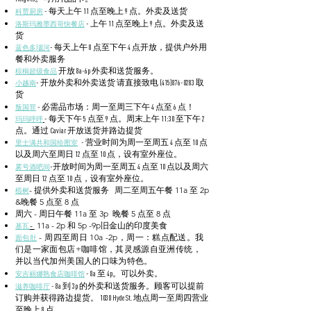
科贾厨房
- 每天上午 11 点至晚上 9 点。外卖及送货
洛斯玛雅墨西哥快餐店
- 上午 11 点至晚上 9 点。外卖及送
货
蓝色多瑙河
- 每天上午 8 点至下午 4 点开放，提供户外用
餐和外卖服务
棕榈超级食品
开放 8a-6p 外卖和送货服务。
小越南
- 开放外卖和外卖送货 请直接致电 (415)876-0283 取
货
叛国罪
- 必需品市场：周一至周三下午 4 点至 6 点！
玛玛呼呼
- 每天下午 5 点至 9 点。周末上午 11:30 至下午 2
点。通过 Caviar 开放送货并路边提货
里士满共和国绘图室
- 营业时间为周一至周五 4 点至 10 点
以及周六至周日 12 点至 10 点，设有室外座位。
雾号酒吧间
-开放时间为周一至周五 4 点至 10 点以及周六
至周日 12 点至 10 点，设有室外座位。
- 提供外卖和送货服务
周二至周五午餐 11a 至 2p
椴树
&晚餐 5 点至 8 点
周六 - 周日午餐 11a 至 3p 晚餐 5 点至 8 点
-
11a - 2p 和 5p -9p
旧金山的印度美食
基瓦
- 周四至周日 10a -2p，周一：糕点配送。我
面包肚
们是一家面包店+咖啡馆，其灵感源自亚洲传统，
并以当代加州美国人的口味为特色。
安吉丽娜熟食店咖啡馆
- 8a 至 4p。可以外卖。
滋养咖啡厅
- 8a 到 3p 的外卖和送货服务。顾客可以提前
订购并获得路边提货。 1030 Hyde St. 地点周一至周四营业
至晚上 8 点。