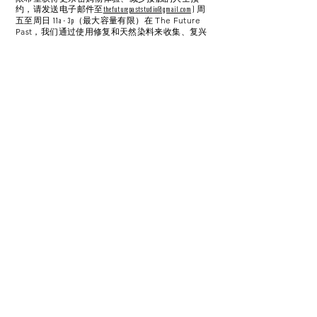
约，请发送电子邮件至
thefuturepaststudio@gmail.com
) 周
在 The Future
五至周日 11a - 3p（最大容量有限）
Past，我们通过使用修复和天然染料来收集、复兴
和改造复古和二手服装，为旧事物带来新的生命。
2020 年 6 月 15 日开业！！周一至周六：上
莉妮·雷
-
午 11 点至下午 5 点周日：中午 12 点至下午 5
点。
Leenie Rae 是一名
旧金山精品店，出售设计师成
衣、珠宝和配饰。
服务
克洛伊·杰克曼摄影
- 大型工作室空间可供出租用于照片/
视频拍摄以及会议和会议。需要流式传输的演示文
稿。
- 周一至周五上午 9 点至下午 6 点，周六上
富国银行
午 9 点至下午 5 点
- 除了专业药房服务外，克莱门特诊
国家电子管理系统
所将关闭。减少了我们其他一些诊所的诊所容量，
以保护患者和员工的健康和安全。
- 除紧急和必要的情况外关闭。
健康生活脊椎按摩疗法
- 我们很高兴地提醒您，我们
别出心裁的有机概念沙龙
的所有产品均可在 Ingenioussalon.com 上在线购
买（在“商店”选项卡下）。请在结帐时使用代码
HHT1052。从 4 月 4 日这个星期六开始，我们将开
始为您提供产品和定制混合颜色配方的路边提货服
务！
暂时关闭，直至 SIP 解除。我们的网站上
亲情沙龙
提供电子礼品卡。 Aveda 或 Bumble & 路边接客服务