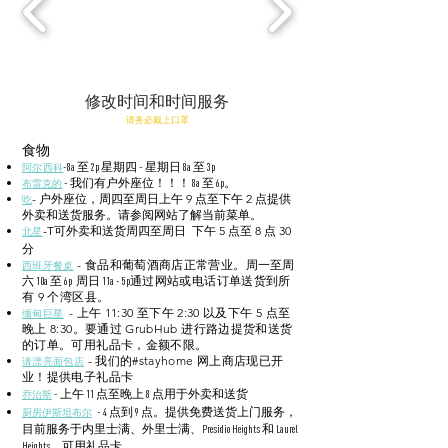
修改时间和时间服务
请务必戴上口罩
食物
阿尔西科
-8a 至 2p 星期四 - 星期日 8a 至 3p
布雷克的
- 我们有户外座位！！！ 8a 至 6p。
- 户外座位，周四至周日上午 9 点至下午 2 点提供
吃
外卖和送货服务。请参阅网站了解当前菜单。
-T
可外卖和送货
周四至周日
下午 5 点至 8 点 30
北星
分
- 食品和葡萄酒商店正常营业。
西班牙餐桌
周一至周
通过网站或电话订单送货到所
六 10a 至 6p 周日 11a - 5p
有 9 个湾区县。
- 上午 11:30 至下午 2:30 以及下午 5 点至
缅甸巨星
晚上 8:30。要通过 GrubHub 进行路边提货和送货
的订单。可用礼品卡，金额不限。
- 我们的#stayhome 网上商店现已开
请漂亮面包店
业！提供电子礼品卡
乔治斯
- 上午 11 点至晚上 8 点用于外卖和送货
厨房伊斯坦布尔
- 4 点到 9 点。提供免费送货上门服务，
目前服务于内里士满、外里士满、Presidio Heights 和 Laurel
Heights。可用礼品卡。